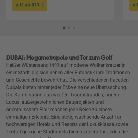
p.P. ab
811 €
p.
DUBAI: Megametropole und Tor zum Golf
Heißer Wüstensand trifft auf moderne Wolkenkratzer in
einer Stadt, die sich neben aller Futuristik ihre Traditionen
und Geschichte bewahrt hat. Die verschiedenen Facetten
Dubais bieten hinter jeder Ecke eine neue Überraschung.
Die Kombination aus weißen Traumstränden, purem
Luxus, außergewöhnlichen Bauprojekten und
orientalischem Flair machen jede Reise zu einem
einmaligen Erlebnis. Eine stetig wachsende Anzahl an
hochwertigen Hotels und Resorts der Luxusklasse sowie
zentral gelegene Stadthotels bieten zudem für Jeden die